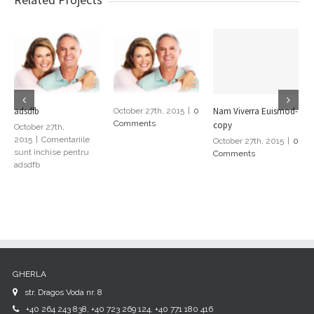
Nam Viverra Euismod-
adsdfb
October 27th, 2015
|
0
Comments
copy
October 27th,
2015
|
Comentariile
October 27th, 2015
|
0
sunt închise
pentru
Comments
adsdfb
GHERLA
str. Dragos Voda nr. 8
+40 264 243 838, +40 723 269 124, +40 771 180 416