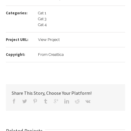
Categories:
Cat 1
Cat 3
Cat 4
Project URL:
View Project
Copyright:
From Creattica
Share This Story, Choose Your Platform!
Related Projects