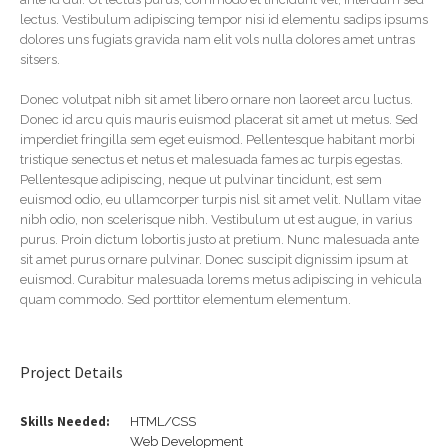
lectus. Vestibulum adipiscing tempor nisi id elementu sadips ipsums
dolores uns fugiats gravida nam elit vols nulla dolores amet untras
sitsers.
Donec volutpat nibh sit amet libero ornare non laoreet arcu luctus.
Donec id arcu quis mauris euismod placerat sit amet ut metus. Sed
imperdiet fringilla sem eget euismod. Pellentesque habitant morbi
tristique senectus et netus et malesuada fames ac turpis egestas.
Pellentesque adipiscing, neque ut pulvinar tincidunt, est sem
euismod odio, eu ullamcorper turpis nisl sit amet velit. Nullam vitae
nibh odio, non scelerisque nibh. Vestibulum ut est augue, in varius
purus. Proin dictum lobortis justo at pretium. Nunc malesuada ante
sit amet purus ornare pulvinar. Donec suscipit dignissim ipsum at
euismod. Curabitur malesuada lorems metus adipiscing in vehicula
quam commodo. Sed porttitor elementum elementum.
Project Details
Skills Needed:
HTML/CSS
Web Development