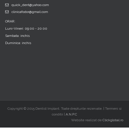
quick_dent@yahoo.com
clinicafodor@gmail.com
ORAR:
Luni-Vineri: 09:00 - 20:00
Sambata: inchis
Duminica: inchis
Copyright © 2015 Dentist Implant. Toate drepturile rezervate. | Termeni si
conditii |
A.N.P.C
Website realizat de
Clickglobal.ro