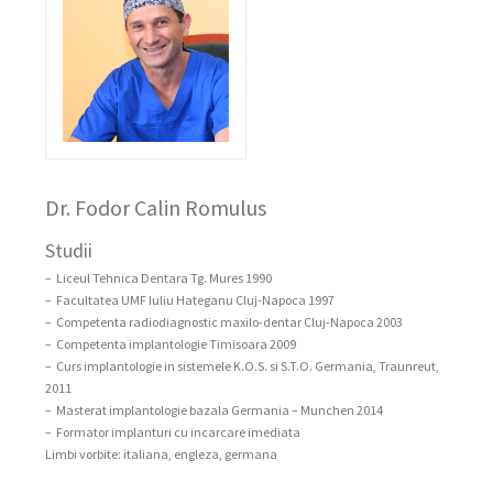
Dr. Fodor Calin Romulus
Studii
– Liceul Tehnica Dentara Tg. Mures 1990
– Facultatea UMF Iuliu Hateganu Cluj-Napoca 1997
– Competenta radiodiagnostic maxilo-dentar Cluj-Napoca 2003
– Competenta implantologie Timisoara 2009
– Curs implantologie in sistemele K.O.S. si S.T.O. Germania, Traunreut,
2011
– Masterat implantologie bazala Germania – Munchen 2014
– Formator implanturi cu incarcare imediata
Limbi vorbite: italiana, engleza, germana