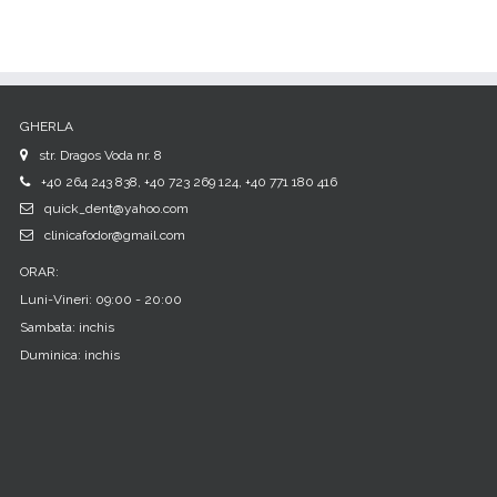
GHERLA
str. Dragos Voda nr. 8
+40 264 243 838, +40 723 269 124, +40 771 180 416
quick_dent@yahoo.com
clinicafodor@gmail.com
ORAR:
Luni-Vineri: 09:00 - 20:00
Sambata: inchis
Duminica: inchis